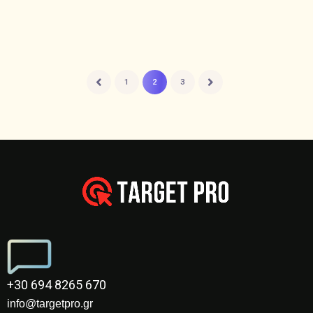
1
2
3
+30 694 8265 670
info@targetpro.gr